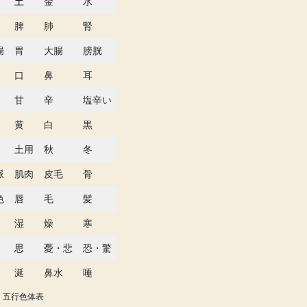
土
金
水
脾
肺
腎
腸
胃
大腸
膀胱
口
鼻
耳
甘
辛
塩辛い
黄
白
黒
土用
秋
冬
脈
肌肉
皮毛
骨
色
唇
毛
髪
湿
燥
寒
思
憂・悲
恐・驚
涎
鼻水
唾
五行色体表