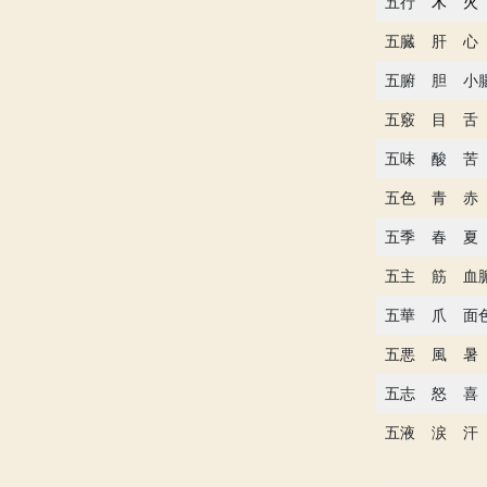
五行
木
火
五臓
肝
心
五腑
胆
小
五竅
目
舌
五味
酸
苦
五色
青
赤
五季
春
夏
五主
筋
血
五華
爪
面
五悪
風
暑
五志
怒
喜
五液
涙
汗