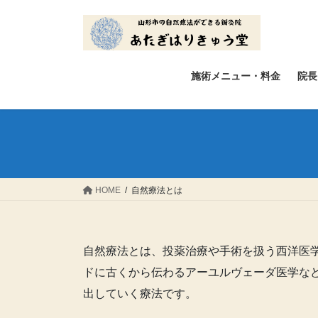
コ
ナ
ン
ビ
テ
ゲ
ン
ー
ツ
シ
施術メニュー・料金
院長
へ
ョ
ス
ン
キ
に
ッ
移
プ
動
HOME
自然療法とは
自然療法とは、投薬治療や手術を扱う西洋医
ドに古くから伝わるアーユルヴェーダ医学な
出していく療法です。